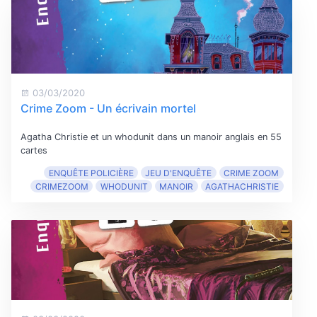
03/03/2020
Crime Zoom - Un écrivain mortel
Agatha Christie et un whodunit dans un manoir anglais en 55
cartes
ENQUÊTE POLICIÈRE
JEU D'ENQUÊTE
CRIME ZOOM
CRIMEZOOM
WHODUNIT
MANOIR
AGATHACHRISTIE