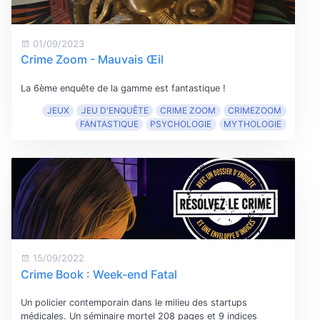
01/09/2023
Crime Zoom - Mauvais Œil
La 6ème enquête de la gamme est fantastique !
JEUX
JEU D'ENQUÊTE
CRIME ZOOM
CRIMEZOOM
FANTASTIQUE
PSYCHOLOGIE
MYTHOLOGIE
15/09/2022
Crime Book : Week-end Fatal
Un policier contemporain dans le milieu des startups
médicales. Un séminaire mortel 208 pages et 9 indices