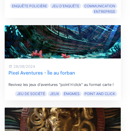
ENQUÊTE POLICIÈRE
JEU D'ENQUÊTE
COMMUNICATION
ENTREPRISE
28/08/2024
Pixel Aventures - Île au forban
Revivez les jeux d'aventures "point'n'click" au format carte !
JEU DE SOCIÉTÉ
JEUX
ÉNIGMES
POINT AND CLICK