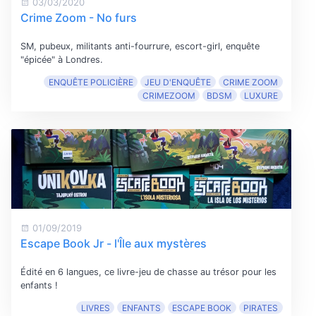
03/03/2020
Crime Zoom - No furs
SM, pubeux, militants anti-fourrure, escort-girl, enquête
"épicée" à Londres.
ENQUÊTE POLICIÈRE
JEU D'ENQUÊTE
CRIME ZOOM
CRIMEZOOM
BDSM
LUXURE
01/09/2019
Escape Book Jr - l'Île aux mystères
Édité en 6 langues, ce livre-jeu de chasse au trésor pour les
enfants !
LIVRES
ENFANTS
ESCAPE BOOK
PIRATES