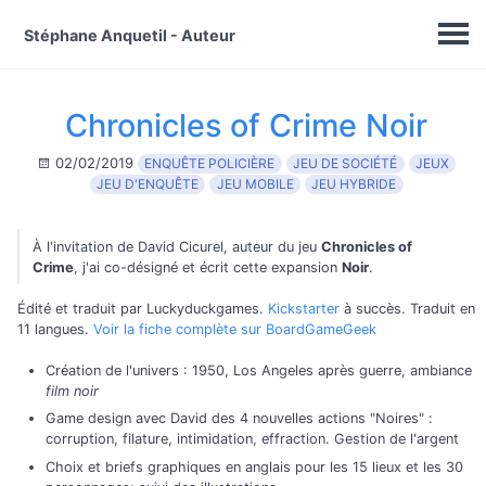
Stéphane Anquetil - Auteur
Chronicles of Crime Noir
02/02/2019
ENQUÊTE POLICIÈRE
JEU DE SOCIÉTÉ
JEUX
JEU D'ENQUÊTE
JEU MOBILE
JEU HYBRIDE
À l'invitation de David Cicurel, auteur du jeu
Chronicles of
Crime
, j'ai co-désigné et écrit cette expansion
Noir
.
Édité et traduit par Luckyduckgames.
Kickstarter
à succès. Traduit en
11 langues.
Voir la fiche complète sur BoardGameGeek
Création de l'univers : 1950, Los Angeles après guerre, ambiance
film noir
Game design avec David des 4 nouvelles actions "Noires" :
corruption, filature, intimidation, effraction. Gestion de l'argent
Choix et briefs graphiques en anglais pour les 15 lieux et les 30