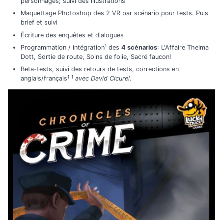
personnages; suivi des illustrations
Maquettage Photoshop des 2 VR par scénario pour tests. Puis
brief et suivi
Écriture des enquêtes et dialogues
1
Programmation / intégration
des
4 scénarios
: L'Affaire Thelma
Dott, Sortie de route, Soins de folie, Sacré faucon!
Beta-tests, suivi des retours de tests, corrections en
1
1
anglais/français
avec David Cicurel.