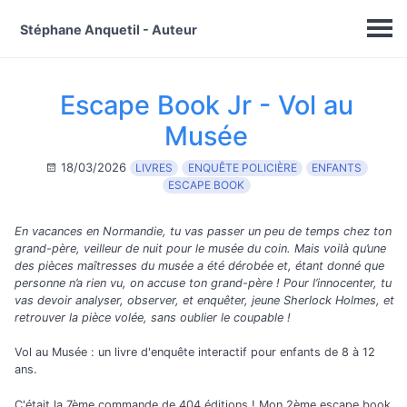
Stéphane Anquetil - Auteur
Escape Book Jr - Vol au
Musée
18/03/2026
LIVRES
ENQUÊTE POLICIÈRE
ENFANTS
ESCAPE BOOK
En vacances en Normandie, tu vas passer un peu de temps chez ton
grand-père, veilleur de nuit pour le musée du coin. Mais voilà qu’une
des pièces maîtresses du musée a été dérobée et, étant donné que
personne n’a rien vu, on accuse ton grand-père ! Pour l’innocenter, tu
vas devoir analyser, observer, et enquêter, jeune Sherlock Holmes, et
retrouver la pièce volée, sans oublier le coupable !
Vol au Musée : un livre d'enquête interactif pour enfants de 8 à 12
ans.
C'était la 7ème commande de 404 éditions ! Mon 2ème escape book