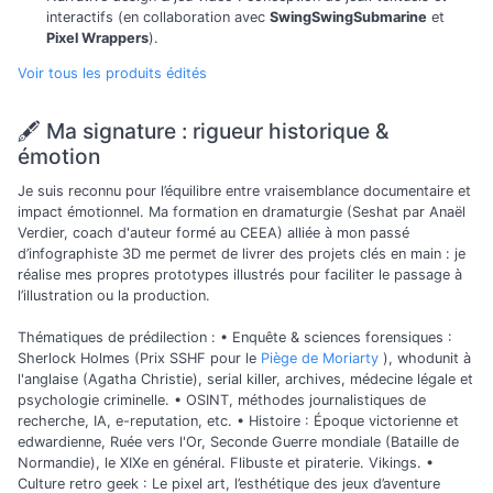
interactifs (en collaboration avec
SwingSwingSubmarine
et
Pixel Wrappers
).
Voir tous les produits édités
🖋 Ma signature : rigueur historique &
émotion
Je suis reconnu pour l’équilibre entre vraisemblance documentaire et
impact émotionnel. Ma formation en dramaturgie (Seshat par Anaël
Verdier, coach d'auteur formé au CEEA) alliée à mon passé
d’infographiste 3D me permet de livrer des projets clés en main : je
réalise mes propres prototypes illustrés pour faciliter le passage à
l’illustration ou la production.
Thématiques de prédilection : • Enquête & sciences forensiques :
Sherlock Holmes (Prix SSHF pour le
Piège de Moriarty
), whodunit à
l'anglaise (Agatha Christie), serial killer, archives, médecine légale et
psychologie criminelle. • OSINT, méthodes journalistiques de
recherche, IA, e-reputation, etc. • Histoire : Époque victorienne et
edwardienne, Ruée vers l'Or, Seconde Guerre mondiale (Bataille de
Normandie), le XIXe en général. Flibuste et piraterie. Vikings. •
Culture retro geek : Le pixel art, l’esthétique des jeux d’aventure