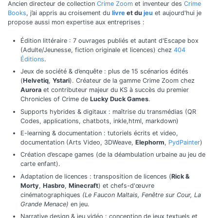
Ancien directeur de collection
Crime Zoom
et inventeur des
Crime
Books
, j’ai appris au croisement du
livre
et du
jeu
et aujourd'hui je
propose aussi mon expertise aux entreprises :
Édition littéraire : 7 ouvrages publiés et autant d'Escape box
(Adulte/Jeunesse, fiction originale et licences) chez
404
Éditions
.
Jeux de société & d’enquête : plus de 15 scénarios édités
(
Helvetiq
,
Ystari
). Créateur de la gamme Crime Zoom chez
Aurora
et contributeur majeur du KS à succès du premier
Chronicles of Crime de
Lucky Duck Games
.
Supports hybrides & digitaux : maîtrise du transmédias (QR
Codes, applications, chatbots, inkle,html, markdown)
E-learning & documentation : tutoriels écrits et video,
documentation (Arts Video, 3DWeave,
Elephorm
,
PydPainter
)
Création d’escape games (de la déambulation urbaine au jeu de
carte enfant).
Adaptation de licences : transposition de licences (
Rick &
Morty
,
Hasbro
,
Minecraft
) et chefs-d'œuvre
cinématographiques
(Le Faucon Maltais, Fenêtre sur Cour, La
Grande Menace)
en jeu.
Narrative design & jeu vidéo : conception de jeux textuels et